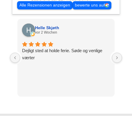
Alle Rezensionen anzeigen
bewerte uns auf
Helle Skjøth
vor 2 Wochen
Dejligt sted at holde ferie. Søde og venlige
Ein
værter
fre
Rein
sch
wer