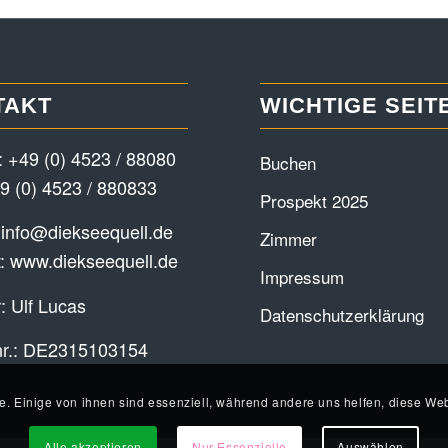
TAKT
WICHTIGE SEIT
:
+49 (0) 4523 / 88080
Buchen
9 (0) 4523 / 880833
Prospekt 2025
:
info@diekseequell.de
Zimmer
t:
www.diekseequell.de
Impressum
: Ulf Lucas
Datenschutzerklärung
nr.: DE2315103154
e. Einige von ihnen sind essenziell, während andere uns helfen, diese Web
Alle akzeptieren
Nur Essenzielle
Auswählen