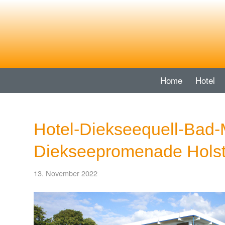
Home
Hotel
Hotel-Diekseequell-Bad-
Diekseepromenade Hols
13. November 2022