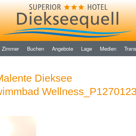
Zimmer
Buchen
Angebote
Lage
Medien
Trans
Malente Dieksee
wimmbad Wellness_P127012