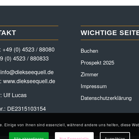
TAKT
WICHTIGE SEIT
:
+49 (0) 4523 / 88080
Buchen
9 (0) 4523 / 880833
Prospekt 2025
:
info@diekseequell.de
Zimmer
t:
www.diekseequell.de
Impressum
: Ulf Lucas
Datenschutzerklärung
nr.: DE2315103154
e. Einige von ihnen sind essenziell, während andere uns helfen, diese Web
Alle akzeptieren
Nur Essenzielle
Auswählen