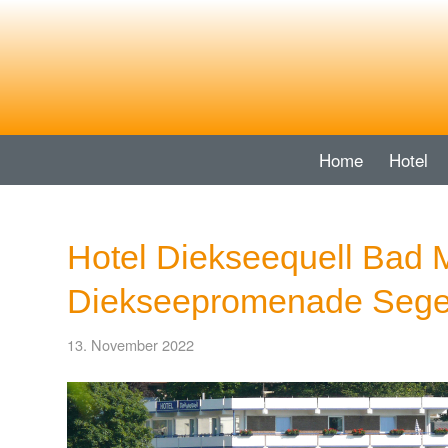
Home
Hotel
Hotel Diekseequell Bad 
Diekseepromenade Sege
13. November 2022