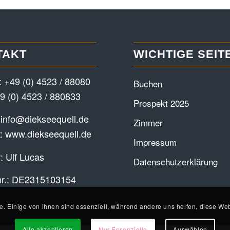
TAKT
WICHTIGE SEIT
:
+49 (0) 4523 / 88080
Buchen
9 (0) 4523 / 880833
Prospekt 2025
:
info@diekseequell.de
Zimmer
t:
www.diekseequell.de
Impressum
: Ulf Lucas
Datenschutzerklärung
nr.: DE2315103154
e. Einige von ihnen sind essenziell, während andere uns helfen, diese Web
Alle akzeptieren
Nur Essenzielle
Auswählen