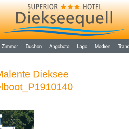
Zimmer
Buchen
Angebote
Lage
Medien
Trans
Malente Dieksee
lboot_P1910140