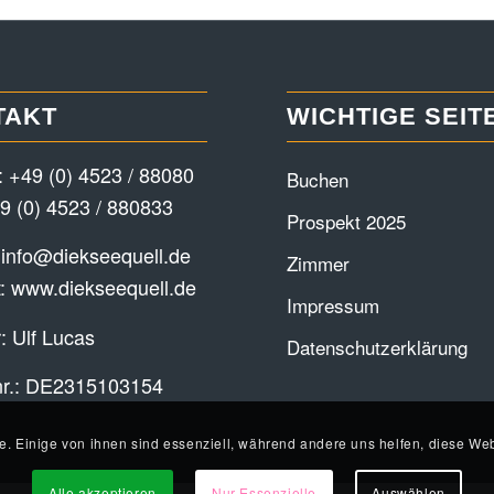
TAKT
WICHTIGE SEIT
:
+49 (0) 4523 / 88080
Buchen
9 (0) 4523 / 880833
Prospekt 2025
:
info@diekseequell.de
Zimmer
t:
www.diekseequell.de
Impressum
: Ulf Lucas
Datenschutzerklärung
nr.: DE2315103154
e. Einige von ihnen sind essenziell, während andere uns helfen, diese Web
Alle akzeptieren
Nur Essenzielle
Auswählen