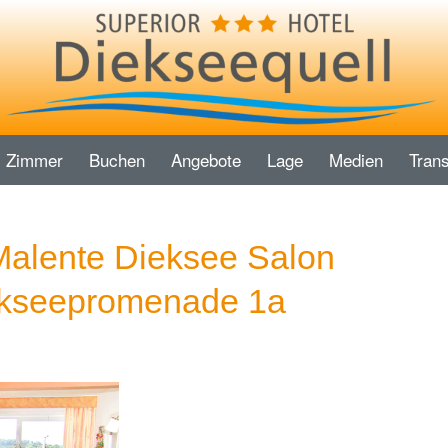
Zimmer
Buchen
Angebote
Lage
Medien
Trans
Malente Dieksee Salon
ekseepromenade 1a