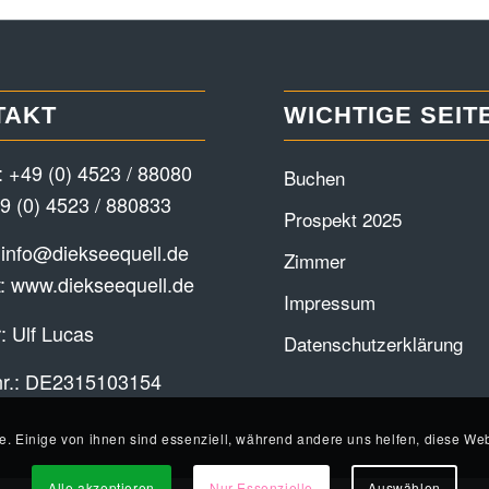
TAKT
WICHTIGE SEIT
:
+49 (0) 4523 / 88080
Buchen
9 (0) 4523 / 880833
Prospekt 2025
:
info@diekseequell.de
Zimmer
t:
www.diekseequell.de
Impressum
: Ulf Lucas
Datenschutzerklärung
nr.: DE2315103154
e. Einige von ihnen sind essenziell, während andere uns helfen, diese Web
Alle akzeptieren
Nur Essenzielle
Auswählen